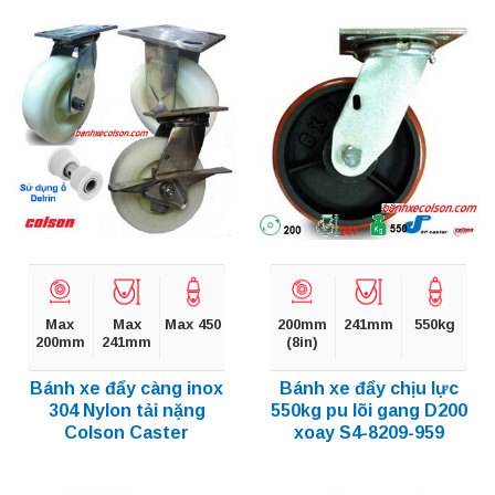
Max
Max
Max 450
200mm
241mm
550kg
200mm
241mm
(8in)
Bánh xe đẩy càng inox
Bánh xe đẩy chịu lực
304 Nylon tải nặng
550kg pu lõi gang D200
Colson Caster
xoay S4-8209-959