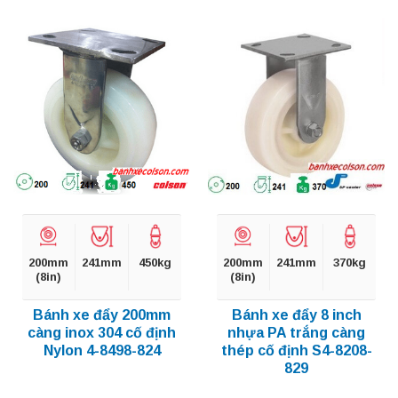
200mm
241mm
450kg
200mm
241mm
370kg
(8in)
(8in)
Bánh xe đẩy 200mm
Bánh xe đẩy 8 inch
càng inox 304 cố định
nhựa PA trắng càng
Nylon 4-8498-824
thép cố định S4-8208-
829