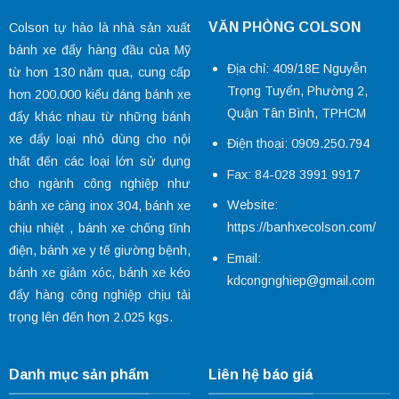
VĂN PHÒNG COLSON
Colson tự hào là nhà sản xuất
bánh xe đẩy hàng đầu của Mỹ
Địa chỉ: 409/18E Nguyễn
từ hơn 130 năm qua, cung cấp
Trọng Tuyển, Phường 2,
hơn 200.000 kiểu dáng
bánh xe
Quận Tân Bình, TPHCM
đẩy
khác nhau từ những bánh
xe đẩy loại nhỏ dùng cho nội
Điện thoại: 0909.250.794
thất đến các loại lớn sử dụng
Fax: 84-028 3991 9917
cho ngành công nghiệp như
Website:
bánh xe càng inox 304
,
bánh xe
https://banhxecolson.com/
chịu nhiệt
,
bánh xe chống tĩnh
điện
,
bánh xe y tế
giường bệnh,
Email:
bánh xe giảm xóc
, bánh xe kéo
kdcongnghiep@gmail.com
đẩy hàng công nghiệp chịu tải
trọng lên đến hơn 2.025 kgs.
Danh mục sản phẩm
Liên hệ báo giá