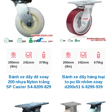
200mm
241mm
370kg
200mm
241mm
675kg
(8in)
(8in)
Bánh xe đẩy đế xoay
Bánh xe đẩy hàng loại
200 nhựa Nylon trắng
to pu lõi nhôm xoay
SP Caster S4-8209-829
d200x51 6-8299-939