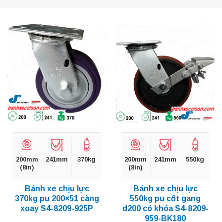
200mm
241mm
370kg
200mm
241mm
550kg
(8in)
(8in)
Bánh xe chịu lực
Bánh xe chịu lực
370kg pu 200×51 càng
550kg pu cốt gang
xoay S4-8209-925P
d200 có khóa S4-8209-
959-BK180