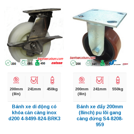
200mm
241mm
450kg
200mm
241mm
550kg
(8in)
(8in)
Bánh xe di động có
Bánh xe đẩy 200mm
khóa cản càng inox
(8inch) pu lõi gang
d200 4-8499-824-BRK3
càng đứng S4-8208-
959