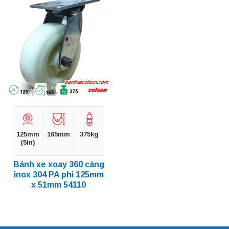
125mm
165mm
375kg
(5in)
Bánh xe xoay 360 càng
inox 304 PA phi 125mm
x 51mm 54110