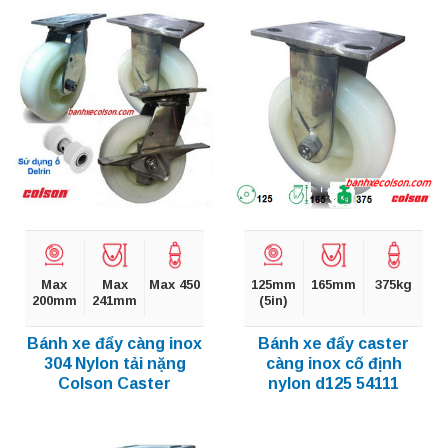
Max
Max
Max 450
125mm
165mm
375kg
200mm
241mm
(5in)
Bánh xe đẩy càng inox
Bánh xe đẩy caster
304 Nylon tải nặng
càng inox cố định
Colson Caster
nylon d125 54111