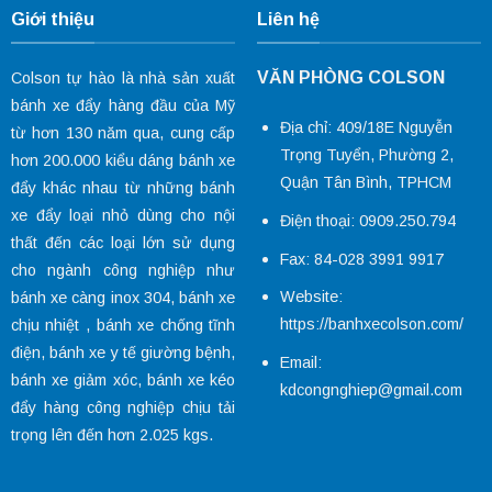
Giới thiệu
Liên hệ
VĂN PHÒNG COLSON
Colson tự hào là nhà sản xuất
bánh xe đẩy hàng đầu của Mỹ
Địa chỉ: 409/18E Nguyễn
từ hơn 130 năm qua, cung cấp
Trọng Tuyển, Phường 2,
hơn 200.000 kiểu dáng
bánh xe
Quận Tân Bình, TPHCM
đẩy
khác nhau từ những bánh
xe đẩy loại nhỏ dùng cho nội
Điện thoại: 0909.250.794
thất đến các loại lớn sử dụng
Fax: 84-028 3991 9917
cho ngành công nghiệp như
Website:
bánh xe càng inox 304
,
bánh xe
https://banhxecolson.com/
chịu nhiệt
,
bánh xe chống tĩnh
điện
,
bánh xe y tế
giường bệnh,
Email:
bánh xe giảm xóc
, bánh xe kéo
kdcongnghiep@gmail.com
đẩy hàng công nghiệp chịu tải
trọng lên đến hơn 2.025 kgs.