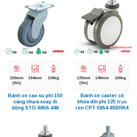
150mm
194mm
100kg
125mm
146mm
100kg
(6in)
(5in)
Bánh xe cao su phi 150
Bánh xe caster có
càng nhựa xoay di
khóa đôi phi 125 trục
động STO-6856-448
ren CPT-5854-85BRK4