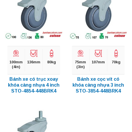
100mm
136mm
80kg
75mm
107mm
70kg
(4in)
(3in)
Bánh xe có trục xoay
Bánh xe cọc vít có
khóa càng nhựa 4 inch
khóa càng nhựa 3 inch
STO-4854-448BRK4
STO-3854-448BRK4