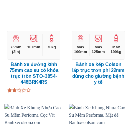
75mm
107mm
70kg
Max
Max
Max
(3in)
100mm
125mm
100kg
Bánh xe đường kính
Bánh xe kép Colson
75mm cao su có khóa
lắp trục trơn phi 22mm
trục tròn STO-3854-
dùng cho giường bệnh
448BRK4RS
y tế
Được
xếp
hạng
2.00
5
sao