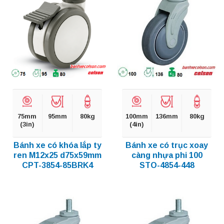
75mm
95mm
80kg
100mm
136mm
80kg
(3in)
(4in)
Bánh xe có khóa lắp ty
Bánh xe có trục xoay
ren M12x25 d75x59mm
càng nhựa phi 100
CPT-3854-85BRK4
STO-4854-448