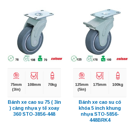
75mm
108mm
70kg
125mm
175mm
100kg
(3in)
(5in)
Bánh xe cao su 75 ( 3in
Bánh xe cao su có
) càng nhựa y tế xoay
khóa 5 inch khung
360 STO-3856-448
nhựa STO-5856-
448BRK4