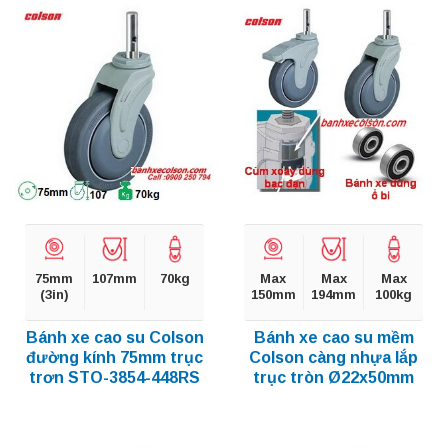
75mm
107mm
70kg
Max
Max
Max
(3in)
150mm
194mm
100kg
Bánh xe cao su Colson
Bánh xe cao su mềm
đường kính 75mm trục
Colson càng nhựa lắp
trơn STO-3854-448RS
trục tròn Ø22x50mm