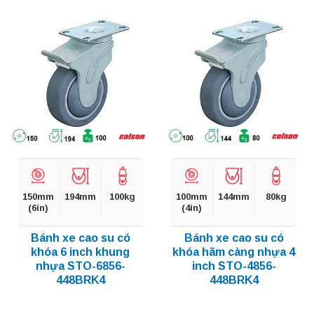
150mm
194mm
100kg
100mm
144mm
80kg
(6in)
(4in)
Bánh xe cao su có
Bánh xe cao su có
khóa 6 inch khung
khóa hãm càng nhựa 4
nhựa STO-6856-
inch STO-4856-
448BRK4
448BRK4