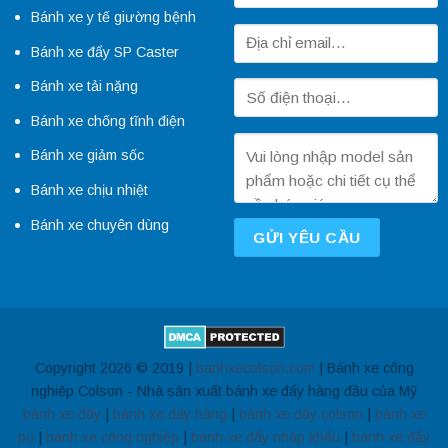
Bánh xe y tế giường bệnh
Bánh xe đẩy SP Caster
Bánh xe tải nặng
Bánh xe chống tĩnh điện
Bánh xe giảm sốc
Bánh xe chịu nhiệt
Bánh xe chuyên dùng
Copyright 2026 © 2019 |
banhxecolson.com
| Bánh xe công
nghiệp Colson - Nhà sản xuất bánh xe đẩy hàng đầu của Mỹ
bánh xe đẩy
|
bánh xe đẩy hàng
|
bánh xe đẩy colson
|
bánh xe
pu
|
bánh xe công nghiệp
|
bánh xe đẩy nhập khẩu
|
bánh xe đẩy