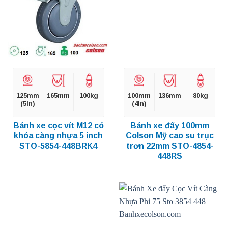
125mm
165mm
100kg
100mm
136mm
80kg
(5in)
(4in)
Bánh xe cọc vít M12 có
Bánh xe đẩy 100mm
khóa càng nhựa 5 inch
Colson Mỹ cao su trục
STO-5854-448BRK4
trơn 22mm STO-4854-
448RS