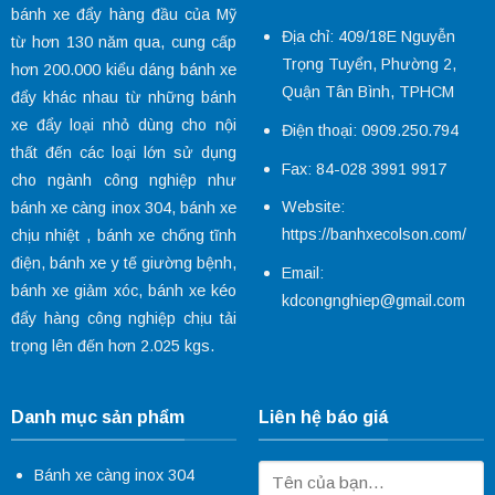
bánh xe đẩy hàng đầu của Mỹ
Địa chỉ: 409/18E Nguyễn
từ hơn 130 năm qua, cung cấp
Trọng Tuyển, Phường 2,
hơn 200.000 kiểu dáng
bánh xe
Quận Tân Bình, TPHCM
đẩy
khác nhau từ những bánh
xe đẩy loại nhỏ dùng cho nội
Điện thoại: 0909.250.794
thất đến các loại lớn sử dụng
Fax: 84-028 3991 9917
cho ngành công nghiệp như
Website:
bánh xe càng inox 304
,
bánh xe
https://banhxecolson.com/
chịu nhiệt
,
bánh xe chống tĩnh
điện
,
bánh xe y tế
giường bệnh,
Email:
bánh xe giảm xóc
, bánh xe kéo
kdcongnghiep@gmail.com
đẩy hàng công nghiệp chịu tải
trọng lên đến hơn 2.025 kgs.
Danh mục sản phẩm
Liên hệ báo giá
Bánh xe càng inox 304