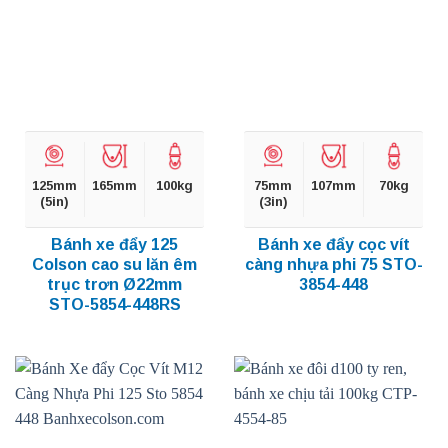
125mm
165mm
100kg
75mm
107mm
70kg
(5in)
(3in)
Bánh xe đẩy 125
Bánh xe đẩy cọc vít
Colson cao su lăn êm
càng nhựa phi 75 STO-
trục trơn Ø22mm
3854-448
STO-5854-448RS