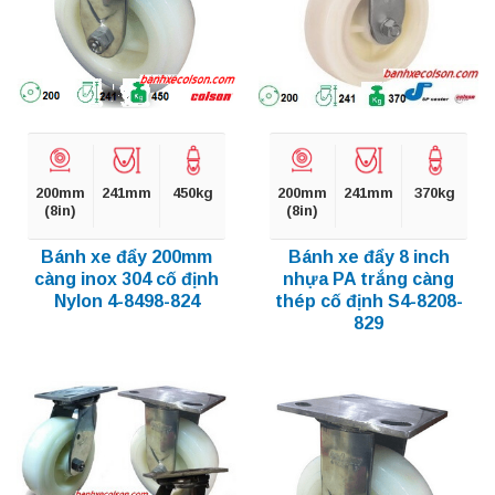
200mm
241mm
450kg
200mm
241mm
370kg
(8in)
(8in)
Bánh xe đẩy 200mm
Bánh xe đẩy 8 inch
càng inox 304 cố định
nhựa PA trắng càng
Nylon 4-8498-824
thép cố định S4-8208-
829