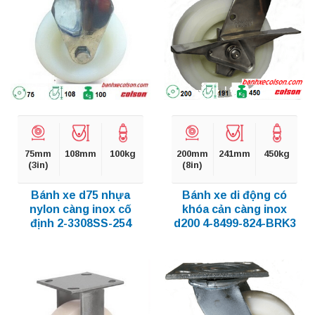
75mm
108mm
100kg
200mm
241mm
450kg
(3in)
(8in)
Bánh xe d75 nhựa
Bánh xe di động có
nylon càng inox cố
khóa cản càng inox
định 2-3308SS-254
d200 4-8499-824-BRK3