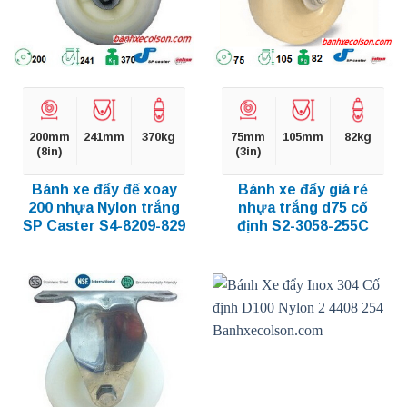
200mm
241mm
370kg
75mm
105mm
82kg
(8in)
(3in)
Bánh xe đẩy đế xoay
Bánh xe đẩy giá rẻ
200 nhựa Nylon trắng
nhựa trắng d75 cố
SP Caster S4-8209-829
định S2-3058-255C