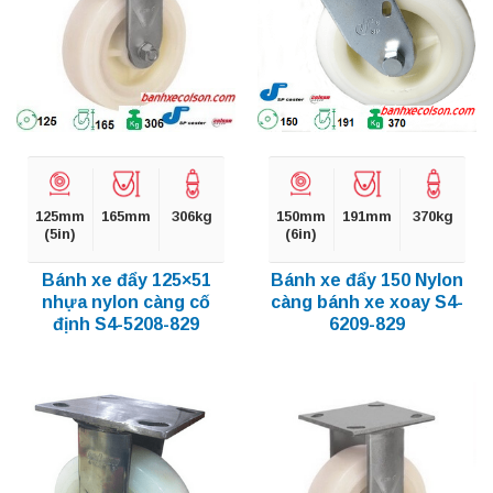
125mm
165mm
306kg
150mm
191mm
370kg
(5in)
(6in)
Bánh xe đẩy 125×51
Bánh xe đẩy 150 Nylon
nhựa nylon càng cố
càng bánh xe xoay S4-
định S4-5208-829
6209-829