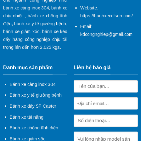
Website:
bánh xe càng inox 304
,
bánh xe
https://banhxecolson.com/
chịu nhiệt
,
bánh xe chống tĩnh
điện
,
bánh xe y tế
giường bệnh,
Email:
bánh xe giảm xóc
, bánh xe kéo
kdcongnghiep@gmail.com
đẩy hàng công nghiệp chịu tải
trọng lên đến hơn 2.025 kgs.
Danh mục sản phẩm
Liên hệ báo giá
Bánh xe càng inox 304
Bánh xe y tế giường bệnh
Bánh xe đẩy SP Caster
Bánh xe tải nặng
Bánh xe chống tĩnh điện
Bánh xe giảm sốc