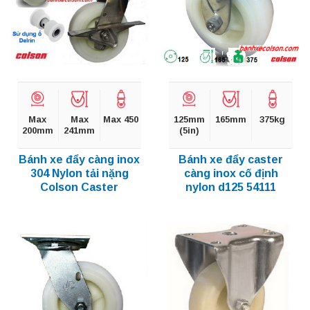
Max
Max
Max 450
125mm
165mm
375kg
200mm
241mm
(5in)
Bánh xe đẩy càng inox
Bánh xe đẩy caster
304 Nylon tải nặng
càng inox cố định
Colson Caster
nylon d125 54111