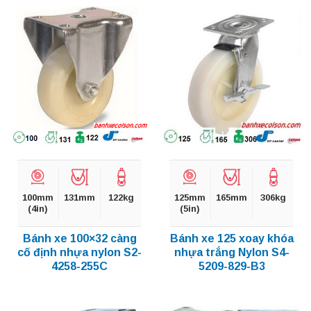
100mm
131mm
122kg
125mm
165mm
306kg
(4in)
(5in)
Bánh xe 100×32 càng
Bánh xe 125 xoay khóa
cố định nhựa nylon S2-
nhựa trắng Nylon S4-
4258-255C
5209-829-B3