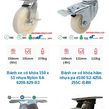
150mm
191mm
370kg
100mm
131mm
122kg
(6in)
(4in)
Bánh xe có khóa 150 x
Bánh xe có khóa hãm
51 nhựa Nylon S4-
nhựa pa d100 S2-4256-
6209-829-B3
255C-B4W