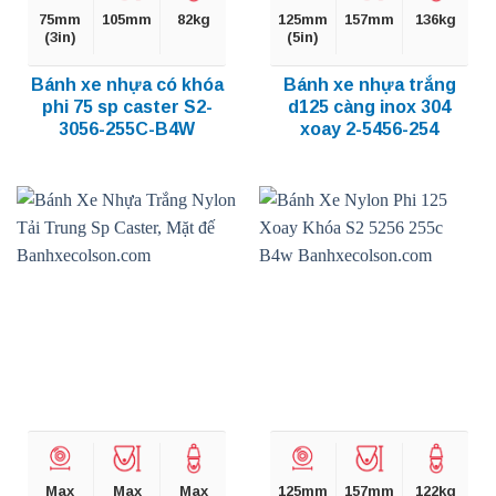
75mm
105mm
82kg
125mm
157mm
136kg
(3in)
(5in)
Bánh xe nhựa có khóa
Bánh xe nhựa trắng
phi 75 sp caster S2-
d125 càng inox 304
3056-255C-B4W
xoay 2-5456-254
Max
Max
Max
125mm
157mm
122kg