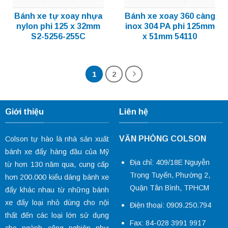
Bánh xe tự xoay nhựa
Bánh xe xoay 360 càng
nylon phi 125 x 32mm
inox 304 PA phi 125mm
S2-5256-255C
x 51mm 54110
1
2
Giới thiệu
Liên hệ
VĂN PHÒNG COLSON
Colson tự hào là nhà sản xuất
bánh xe đẩy hàng đầu của Mỹ
Địa chỉ: 409/18E Nguyễn
từ hơn 130 năm qua, cung cấp
Trọng Tuyển, Phường 2,
hơn 200.000 kiểu dáng
bánh xe
Quận Tân Bình, TPHCM
đẩy
khác nhau từ những bánh
xe đẩy loại nhỏ dùng cho nội
Điện thoại: 0909.250.794
thất đến các loại lớn sử dụng
Fax: 84-028 3991 9917
cho ngành công nghiệp như