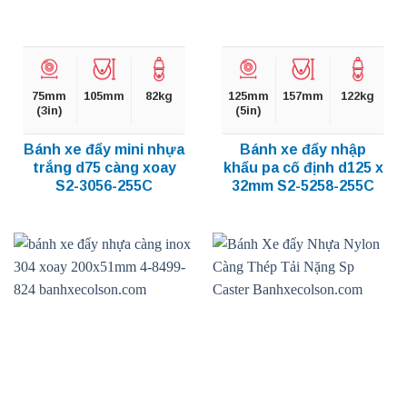
75mm
105mm
82kg
125mm
157mm
122kg
(3in)
(5in)
Bánh xe đẩy mini nhựa
Bánh xe đẩy nhập
trắng d75 càng xoay
khẩu pa cố định d125 x
S2-3056-255C
32mm S2-5258-255C