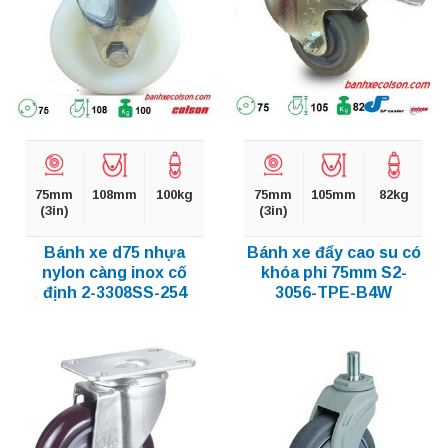
75mm
108mm
100kg
75mm
105mm
82kg
(3in)
(3in)
Bánh xe d75 nhựa
Bánh xe đẩy cao su có
nylon càng inox cố
khóa phi 75mm S2-
định 2-3308SS-254
3056-TPE-B4W