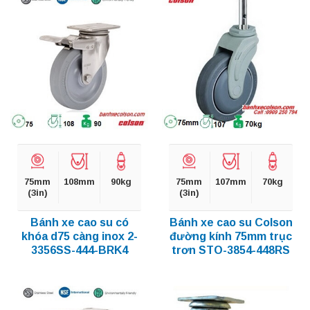
75mm
108mm
90kg
75mm
107mm
70kg
(3in)
(3in)
Bánh xe cao su có
Bánh xe cao su Colson
khóa d75 càng inox 2-
đường kính 75mm trục
3356SS-444-BRK4
trơn STO-3854-448RS