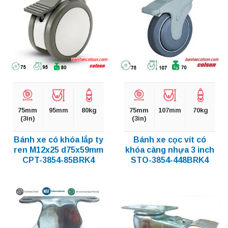
75mm
95mm
80kg
75mm
107mm
70kg
(3in)
(3in)
Bánh xe có khóa lắp ty
Bánh xe cọc vít có
ren M12x25 d75x59mm
khóa càng nhựa 3 inch
CPT-3854-85BRK4
STO-3854-448BRK4