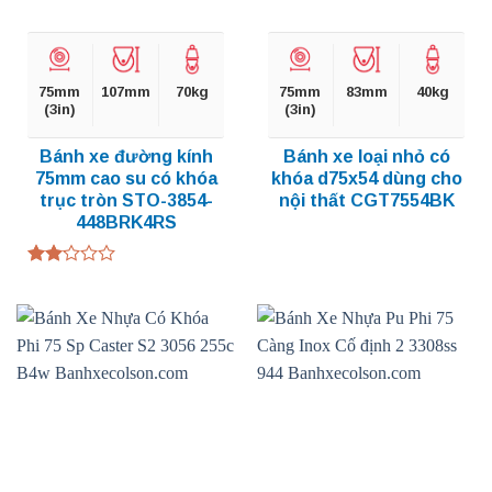
75mm
107mm
70kg
75mm
83mm
40kg
(3in)
(3in)
Bánh xe đường kính
Bánh xe loại nhỏ có
75mm cao su có khóa
khóa d75x54 dùng cho
trục tròn STO-3854-
nội thất CGT7554BK
448BRK4RS
Được
xếp
hạng
2.00
5
sao