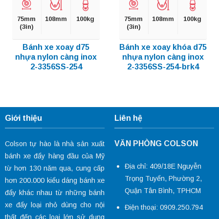
75mm
108mm
100kg
75mm
108mm
100kg
(3in)
(3in)
Bánh xe xoay d75
Bánh xe xoay khóa d75
nhựa nylon càng inox
nhựa nylon càng inox
2-3356SS-254
2-3356SS-254-brk4
Giới thiệu
Liên hệ
VĂN PHÒNG COLSON
Colson tự hào là nhà sản xuất
bánh xe đẩy hàng đầu của Mỹ
Địa chỉ: 409/18E Nguyễn
từ hơn 130 năm qua, cung cấp
Trọng Tuyển, Phường 2,
hơn 200.000 kiểu dáng
bánh xe
Quận Tân Bình, TPHCM
đẩy
khác nhau từ những bánh
xe đẩy loại nhỏ dùng cho nội
Điện thoại: 0909.250.794
thất đến các loại lớn sử dụng