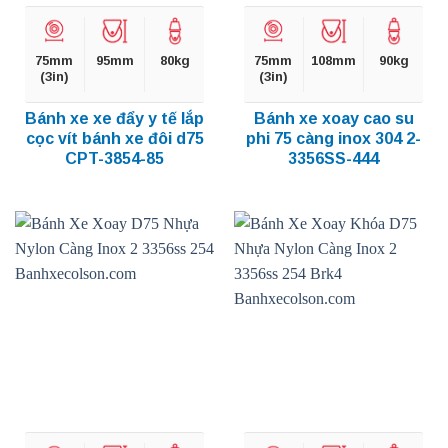
75mm
95mm
80kg
75mm
108mm
90kg
(3in)
(3in)
Bánh xe xe đẩy y tế lắp
Bánh xe xoay cao su
cọc vít bánh xe đôi d75
phi 75 càng inox 304 2-
CPT-3854-85
3356SS-444