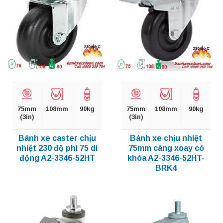
75mm
108mm
90kg
75mm
108mm
90kg
(3in)
(3in)
Bánh xe caster chịu
Bánh xe chịu nhiệt
nhiệt 230 độ phi 75 di
75mm càng xoay có
động A2-3346-52HT
khóa A2-3346-52HT-
BRK4