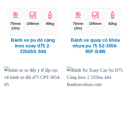
75mm
108mm
90kg
75mm
105mm
82kg
(3in)
(3in)
Bánh xe pu đỏ càng
Bánh xe quay có khóa
inox xoay d75 2-
nhựa pu 75 S2-3056-
3356SS-944
95P-B4W