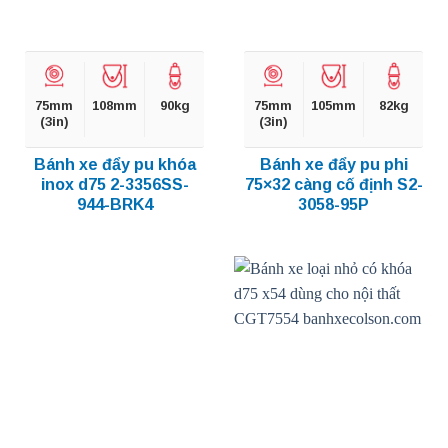
75mm
108mm
90kg
75mm
105mm
82kg
(3in)
(3in)
Bánh xe đẩy pu khóa
Bánh xe đẩy pu phi
inox d75 2-3356SS-
75×32 càng cố định S2-
944-BRK4
3058-95P