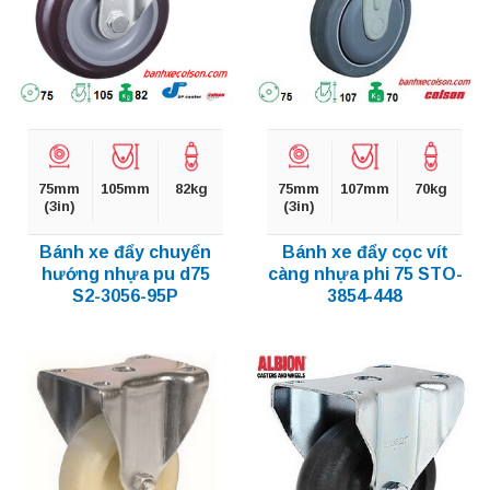
75mm
105mm
82kg
75mm
107mm
70kg
(3in)
(3in)
Bánh xe đẩy chuyển
Bánh xe đẩy cọc vít
hướng nhựa pu d75
càng nhựa phi 75 STO-
S2-3056-95P
3854-448