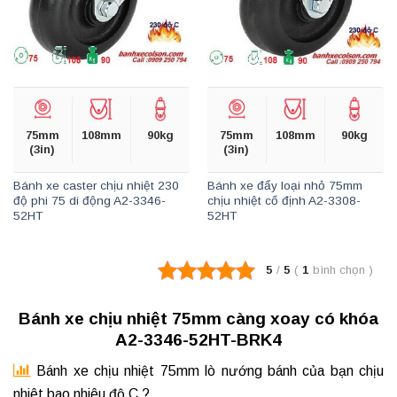
75mm
108mm
90kg
75mm
108mm
90kg
(3in)
(3in)
Bánh xe caster chịu nhiệt 230
Bánh xe đẩy loại nhỏ 75mm
độ phi 75 di động A2-3346-
chịu nhiệt cố định A2-3308-
52HT
52HT
5
/
5
(
1
bình chọn
)
Bánh xe chịu nhiệt 75mm càng xoay có khóa
A2-3346-52HT-BRK4
Bánh xe chịu nhiệt 75mm
lò nướng bánh của bạn chịu
nhiêt bao nhiêu độ C
?