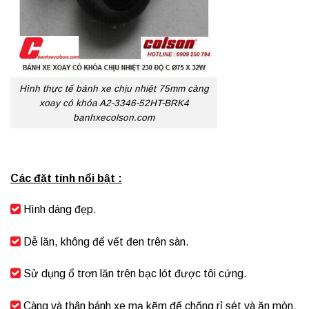
Hình thực tế bánh xe chịu nhiệt 75mm càng
xoay có khóa A2-3346-52HT-BRK4
banhxecolson.com
Các đặt tính nổi bật :
Hình dáng đẹp.
Dễ lăn, không để vết đen trên sàn.
Sử dụng ổ trơn lăn trên bạc lót được tôi cứng.
Càng và thân bánh xe mạ kẽm để chống rỉ sét và ăn mòn,