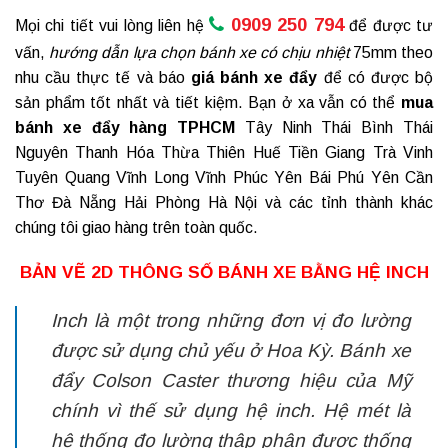
0909 250 794
Mọi chi tiết vui lòng liên hệ
để được tư
vấn,
hướng dẫn lựa chọn bánh xe có chịu nhiệt
75mm theo
nhu cầu thực tế và báo
giá
bánh xe đẩy
để có được bộ
sản phẩm tốt nhất và tiết kiệm. Bạn ở xa vẫn có thể
mua
bánh xe đẩy hàng TPHCM
Tây Ninh Thái Bình Thái
Nguyên Thanh Hóa Thừa Thiên Huế Tiền Giang Trà Vinh
Tuyên Quang Vĩnh Long Vĩnh Phúc Yên Bái Phú Yên Cần
Thơ Đà Nẵng Hải Phòng Hà Nội và các tỉnh thành khác
chúng tôi giao hàng trên toàn quốc.
BẢN VẼ 2D THÔNG SỐ BÁNH XE BẰNG HỆ INCH
Inch là một trong những đơn vị đo lường
được sử dụng chủ yếu ở Hoa Kỳ. Bánh xe
đẩy Colson Caster thương hiệu của Mỹ
chính vì thế sử dụng hệ inch. Hệ mét là
hệ thống đo lường thập phân được thống