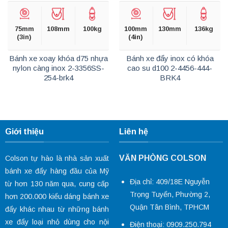
75mm
108mm
100kg
100mm
130mm
136kg
(3in)
(4in)
Bánh xe xoay khóa d75 nhựa
Bánh xe đẩy inox có khóa
nylon càng inox 2-3356SS-
cao su d100 2-4456-444-
254-brk4
BRK4
Giới thiệu
Liên hệ
VĂN PHÒNG COLSON
Colson tự hào là nhà sản xuất
bánh xe đẩy hàng đầu của Mỹ
Địa chỉ: 409/18E Nguyễn
từ hơn 130 năm qua, cung cấp
Trọng Tuyển, Phường 2,
hơn 200.000 kiểu dáng
bánh xe
Quận Tân Bình, TPHCM
đẩy
khác nhau từ những bánh
xe đẩy loại nhỏ dùng cho nội
Điện thoại: 0909.250.794