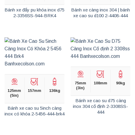
Bánh xe đẩy pu khóa inox d75
Bánh xe càng inox 304 | bánh
2-3356SS-944-BRK4
xe cao su d100 2-4408-444
75mm
108mm
90kg
(3in)
125mm
157mm
136kg
(5in)
Bánh xe cao su d75 càng
inox 304 cố định 2-3308SS-
Bánh xe cao su 5inch càng
444
inox có khóa 2-5456-444-brk4