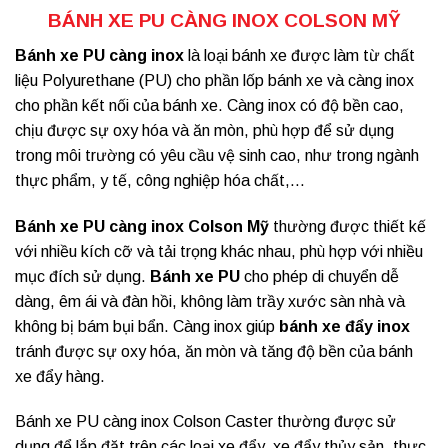
BÁNH XE PU CÀNG INOX COLSON MỸ
Bánh xe PU càng inox
là loại bánh xe được làm từ chất
liệu Polyurethane (PU) cho phần lốp bánh xe và càng inox
cho phần kết nối của bánh xe. Càng inox có độ bền cao,
chịu được sự oxy hóa và ăn mòn, phù hợp để sử dụng
trong môi trường có yêu cầu vệ sinh cao, như trong ngành
thực phẩm, y tế, công nghiệp hóa chất,…
Bánh xe PU càng inox Colson Mỹ
thường được thiết kế
với nhiều kích cỡ và tải trọng khác nhau, phù hợp với nhiều
mục đích sử dụng.
Bánh xe PU
cho phép di chuyển dễ
dàng, êm ái và đàn hồi, không làm trầy xước sàn nhà và
không bị bám bụi bẩn. Càng inox giúp
bánh xe đẩy inox
tránh được sự oxy hóa, ăn mòn và tăng độ bền của bánh
xe đẩy hàng.
Bánh xe PU càng inox Colson Caster thường được sử
dụng để lắp đặt trên các loại xe đẩy, xe đẩy thủy sản, thực