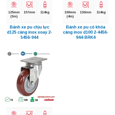
125mm
157mm
114kg
100mm
130mm
114kg
(5in)
(4in)
Bánh xe pu chịu lực
Bánh xe pu có khóa
d125 càng inox xoay 2-
càng inox d100 2-4456-
5456-944
944-BRK4