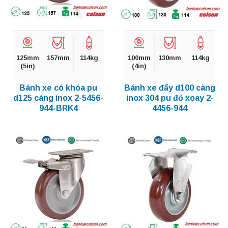
125mm
157mm
114kg
100mm
130mm
114kg
(5in)
(4in)
Bánh xe có khóa pu
Bánh xe đẩy d100 càng
d125 càng inox 2-5456-
inox 304 pu đỏ xoay 2-
944-BRK4
4456-944