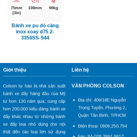
75mm
108mm
90kg
(3in)
Bánh xe pu đỏ càng
inox xoay d75 2-
3356SS-944
Giới thiệu
Liên hệ
VĂN PHÒNG COLSON
Colson tự hào là nhà sản xuất
bánh xe đẩy hàng đầu của Mỹ
Địa chỉ: 409/18E Nguyễn
từ hơn 130 năm qua, cung cấp
Trọng Tuyển, Phường 2,
hơn 200.000 kiểu dáng
bánh xe
Quận Tân Bình, TPHCM
đẩy
khác nhau từ những bánh
xe đẩy loại nhỏ dùng cho nội
Điện thoại: 0909.250.794
thất đến các loại lớn sử dụng
Fax: 84-028 3991 9917