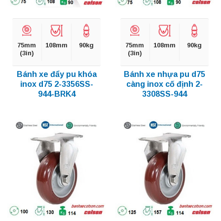
75mm
108mm
90kg
75mm
108mm
90kg
(3in)
(3in)
Bánh xe đẩy pu khóa
Bánh xe nhựa pu d75
inox d75 2-3356SS-
càng inox cố định 2-
944-BRK4
3308SS-944