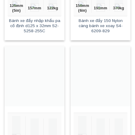
125mm
150mm
157mm
122kg
191mm
370kg
(5in)
(6in)
Bánh xe đẩy nhập khẩu pa
Bánh xe đẩy 150 Nylon
cố định d125 x 32mm S2-
càng bánh xe xoay S4-
5258-255C
6209-829