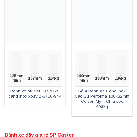
125mm
100mm
157mm
114kg
130mm
136kg
(5in)
(4in)
Bánh xe pu chịu lực d125
Bộ 4 Bánh Xe Càng Inox
càng inox xoay 2-5456-944
Cao Su Performa 100x32mm
Colson Mỹ – Chịu Lực
408kg
Bánh xe đẩy giá rẻ SP Caster