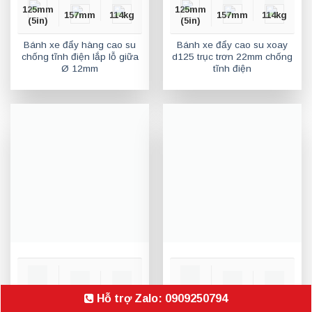
125mm
125mm
157mm
114kg
157mm
114kg
(5in)
(5in)
Bánh xe đẩy hàng cao su
Bánh xe đẩy cao su xoay
chống tĩnh điện lắp lỗ giữa
d125 trục trơn 22mm chống
Ø 12mm
tĩnh điện
Hỗ trợ Zalo: 0909250794