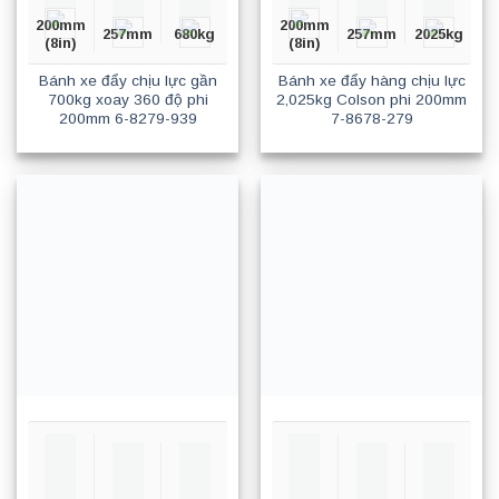
200mm
200mm
257mm
680kg
257mm
2025kg
(8in)
(8in)
Bánh xe đẩy chịu lực gần
Bánh xe đẩy hàng chịu lực
700kg xoay 360 độ phi
2,025kg Colson phi 200mm
200mm 6-8279-939
7-8678-279