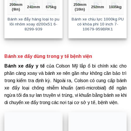
200mm
250mm
241mm
675kg
292mm
1035kg
(8in)
(10in)
Bánh xe đẩy hàng loại to pu
Bánh xe chịu lực 1000kg PU
lõi nhôm xoay d200x51 6-
có khóa phi 10 inch 7-
8299-939
10679-959BRK1
Bánh xe đẩy dùng trong y tế bệnh viện
Bánh xe đẩy y tế
của Colson Mỹ lắp ổ bi chính xác cho
phần càng xoay và bánh xe nên gần như không cần bảo trì
trong kiểm tra định kỳ. Ngoài ra, Colson có cung cấp bánh
xe đẩy loại chống nhiễm khuẩn (anti-microbial) để ngăn
ngừa tối đa sự lan truyền vi trùng, vi khuẩn bằng bánh xe khi
di chuyển xe đẩy trong các nơi tại cơ sở y tế, bệnh viện.