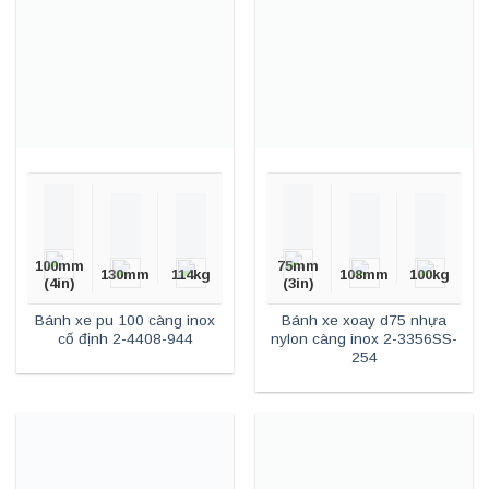
100mm
75mm
130mm
114kg
108mm
100kg
(4in)
(3in)
Bánh xe pu 100 càng inox
Bánh xe xoay d75 nhựa
cố định 2-4408-944
nylon càng inox 2-3356SS-
254