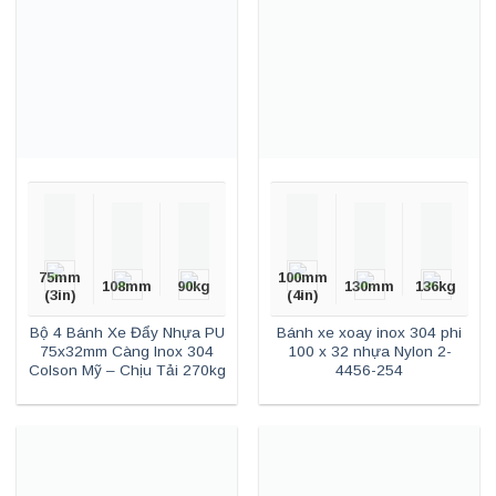
75mm
100mm
108mm
90kg
130mm
136kg
(3in)
(4in)
Bộ 4 Bánh Xe Đẩy Nhựa PU
Bánh xe xoay inox 304 phi
75x32mm Càng Inox 304
100 x 32 nhựa Nylon 2-
Colson Mỹ – Chịu Tải 270kg
4456-254