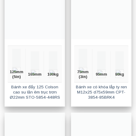
125mm
75mm
165mm
100kg
95mm
80kg
(5in)
(3in)
Bánh xe đẩy 125 Colson
Bánh xe có khóa lắp ty ren
cao su lăn êm trục trơn
M12x25 d75x59mm CPT-
Ø22mm STO-5854-448RS
3854-85BRK4