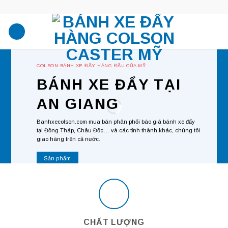
Skip
to
content
COLSON BÁNH XE ĐẦY HÀNG ĐẦU CỦA MỸ
BÁNH XE ĐẨY TẠI
AN GIANG
Banhxecolson.com
mua bán phân phối báo giá bánh xe đẩy
tại Đồng Tháp, Châu Đốc… và các tỉnh thành khác, chúng tôi
giao hàng trên cả nước.
Sản phẩm
CHẤT LƯỢNG