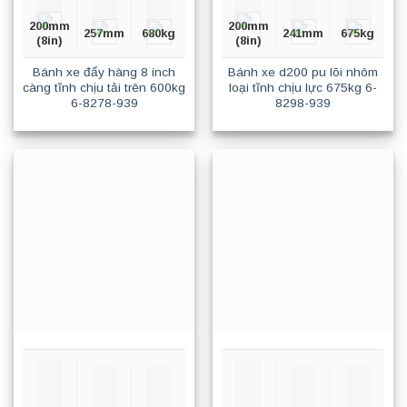
200mm
200mm
257mm
680kg
241mm
675kg
(8in)
(8in)
Bánh xe đẩy hàng 8 inch
Bánh xe d200 pu lõi nhôm
càng tĩnh chịu tải trên 600kg
loại tĩnh chịu lực 675kg 6-
6-8278-939
8298-939