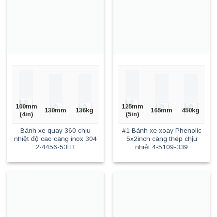
100mm
125mm
130mm
136kg
165mm
450kg
(4in)
(5in)
Bánh xe quay 360 chịu
#1 Bánh xe xoay Phenolic
nhiệt độ cao càng inox 304
5x2inch càng thép chịu
2-4456-53HT
nhiệt 4-5109-339