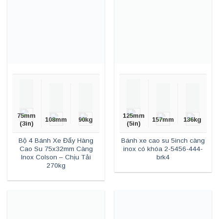
75mm
125mm
108mm
90kg
157mm
136kg
(3in)
(5in)
Bộ 4 Bánh Xe Đẩy Hàng
Bánh xe cao su 5inch càng
Cao Su 75x32mm Càng
inox có khóa 2-5456-444-
Inox Colson – Chịu Tải
brk4
270kg