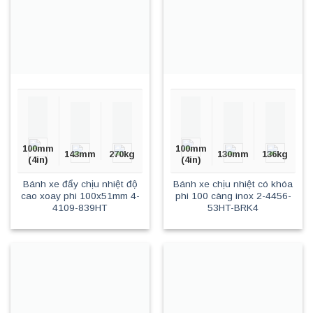
100mm
100mm
143mm
270kg
130mm
136kg
(4in)
(4in)
Bánh xe đẩy chịu nhiệt độ
Bánh xe chịu nhiệt có khóa
cao xoay phi 100x51mm 4-
phi 100 càng inox 2-4456-
4109-839HT
53HT-BRK4