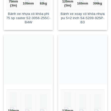
75mm
125mm
105mm
82kg
165mm
306kg
(3in)
(5in)
Bánh xe nhựa có khóa phi
Bánh xe xoay có khóa nhựa
75 sp caster S2-3056-255C-
pu 5×2 inch S4-5209-925P-
B4W
B3
150mm
125mm