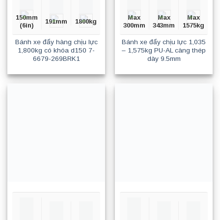
150mm
Max
Max
Max
191mm
1800kg
(6in)
300mm
343mm
1575kg
Bánh xe đẩy hàng chịu lực
Bánh xe đẩy chịu lực 1,035
1,800kg có khóa d150 7-
– 1,575kg PU-AL càng thép
6679-269BRK1
dày 9.5mm