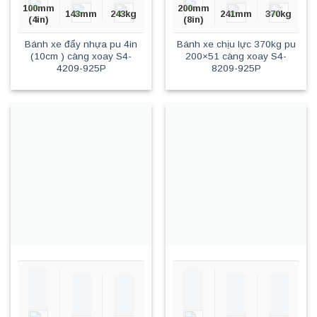
100mm
200mm
143mm
243kg
241mm
370kg
(4in)
(8in)
Bánh xe đẩy nhựa pu 4in
Bánh xe chịu lực 370kg pu
(10cm ) càng xoay S4-
200×51 càng xoay S4-
4209-925P
8209-925P