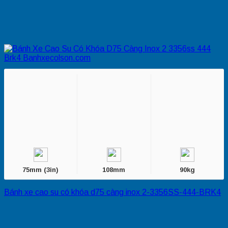
75mm (3in)
108mm
90kg
Bánh xe cao su có khóa d75 càng inox 2-3356SS-444-BRK4