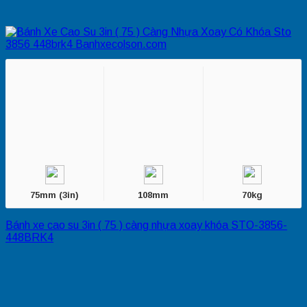
75mm (3in)
108mm
70kg
Bánh xe cao su 3in ( 75 ) càng nhựa xoay khóa STO-3856-
448BRK4