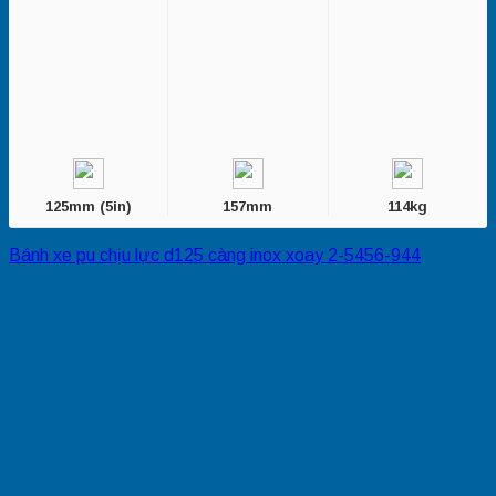
125mm (5in)
157mm
114kg
Bánh xe pu chịu lực d125 càng inox xoay 2-5456-944