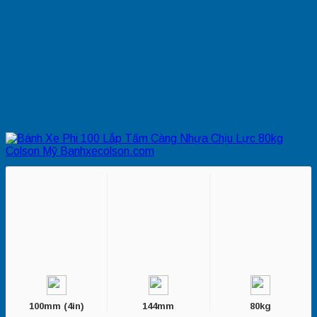
100mm (4in)
144mm
80kg