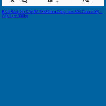
75mm (3in)
108mm
100kg
Bộ 4 Bánh Xe Đẩy PA 75x32mm Càng Inox 304 Colson Mỹ –
Chịu Lực 300kg