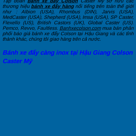
Tập đoàn
bánh xe đẩy Colson
Caster Mỹ sở hữu các
thương hiệu
bánh xe đẩy hàng
nổi tiếng trên toàn thế giới
như : Albion (USA), Rhombus (DIN), Jarvis (USA),
MedCaster (USA), Shepherd (USA), Imsa (USA), SP Caster,
Flexello (US), British Castors (UK), Global Caster (US).
Pemco, Revvo, Faultless.
Banhxecolson.com
mua bán phân
phối báo giá bánh xe đẩy Colson tại Hậu Giang và các tỉnh
thành khác, chúng tôi giao hàng trên cả nước.
Bánh xe đẩy càng inox tại Hậu Giang Colson
Caster Mỹ