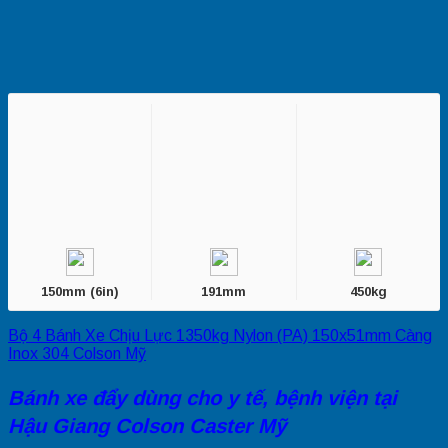
150mm (6in)
191mm
450kg
Bộ 4 Bánh Xe Chịu Lực 1350kg Nylon (PA) 150x51mm Càng
Inox 304 Colson Mỹ
Bánh xe đẩy dùng cho y tế, bệnh viện tại
Hậu Giang Colson Caster Mỹ