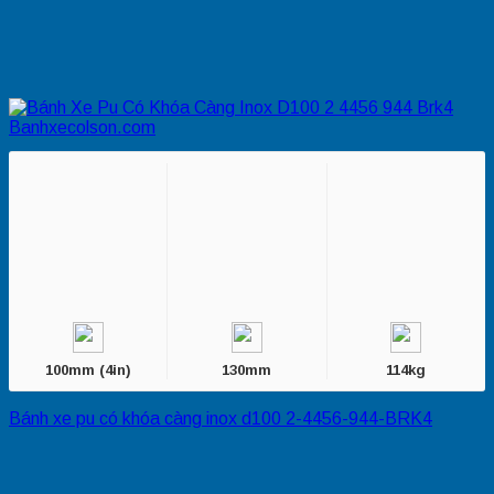
100mm (4in)
130mm
114kg
Bánh xe pu có khóa càng inox d100 2-4456-944-BRK4