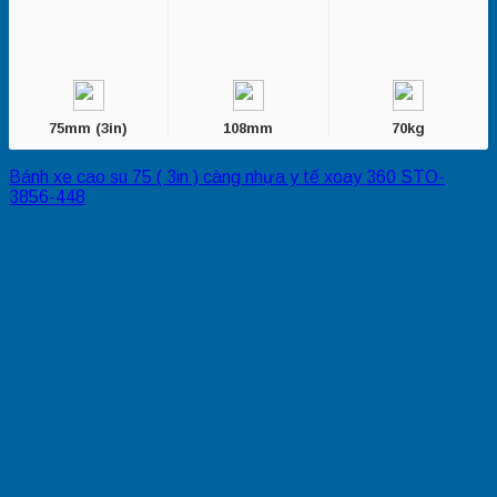
75mm (3in)
108mm
70kg
Bánh xe cao su 75 ( 3in ) càng nhựa y tế xoay 360 STO-
3856-448