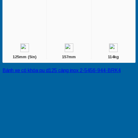
125mm (5in)
157mm
114kg
Bánh xe có khóa pu d125 càng inox 2-5456-944-BRK4