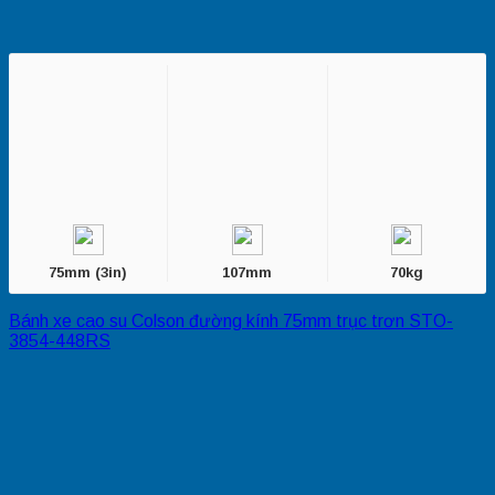
75mm (3in)
107mm
70kg
Bánh xe cao su Colson đường kính 75mm trục trơn STO-
3854-448RS