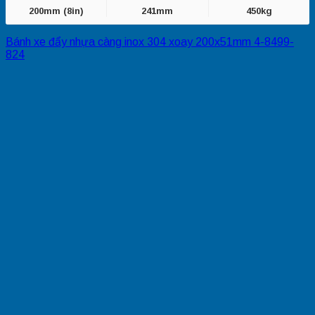
200mm (8in)
241mm
450kg
Bánh xe đẩy nhựa càng inox 304 xoay 200x51mm 4-8499-
824