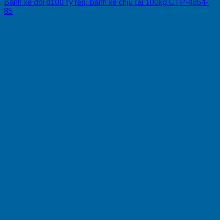
Bánh xe đôi d100 ty ren, bánh xe chịu tải 100kg CTP-4854-
85