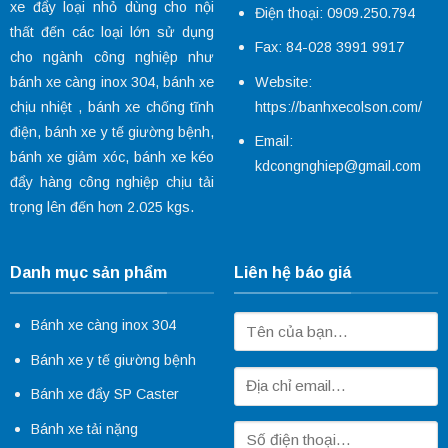
xe đẩy loại nhỏ dùng cho nội
Điện thoại: 0909.250.794
thất đến các loại lớn sử dụng
Fax: 84-028 3991 9917
cho ngành công nghiệp như
Website:
bánh xe càng inox 304
,
bánh xe
https://banhxecolson.com/
chịu nhiệt
,
bánh xe chống tĩnh
điện
,
bánh xe y tế
giường bệnh,
Email:
bánh xe giảm xóc
, bánh xe kéo
kdcongnghiep@gmail.com
đẩy hàng công nghiệp chịu tải
trọng lên đến hơn 2.025 kgs.
Danh mục sản phẩm
Liên hệ báo giá
Bánh xe càng inox 304
Bánh xe y tế giường bệnh
Bánh xe đẩy SP Caster
Bánh xe tải nặng