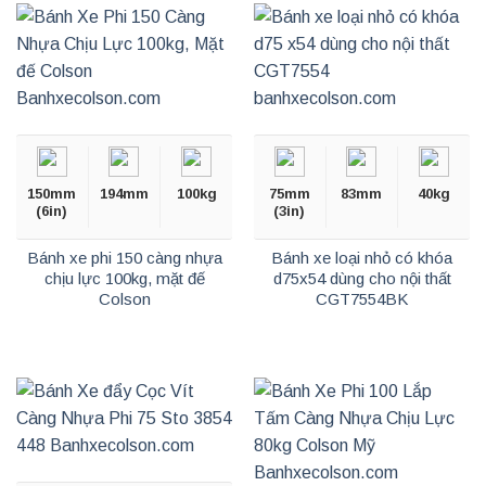
150mm
194mm
100kg
75mm
83mm
40kg
(6in)
(3in)
Bánh xe phi 150 càng nhựa
Bánh xe loại nhỏ có khóa
chịu lực 100kg, mặt đế
d75x54 dùng cho nội thất
Colson
CGT7554BK