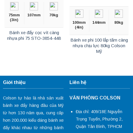
75mm
107mm
70kg
(3in)
100mm
144mm
80kg
(4in)
Bánh xe đẩy cọc vít càng
nhựa phi 75 STO-3854-448
Bánh xe phi 100 lắp tấm càng
nhựa chịu lực 80kg Colson
Mỹ
Giới thiệu
Liên hệ
VĂN PHÒNG COLSON
Colson tự hào là nhà sản xuất
bánh xe đẩy hàng đầu của Mỹ
Địa chỉ: 409/18E Nguyễn
từ hơn 130 năm qua, cung cấp
Trọng Tuyển, Phường 2,
hơn 200.000 kiểu dáng
bánh xe
Quận Tân Bình, TPHCM
đẩy
khác nhau từ những bánh