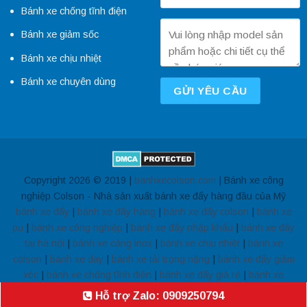
Bánh xe chống tĩnh điện
Bánh xe giảm sốc
Bánh xe chịu nhiệt
Bánh xe chuyên dùng
Copyright 2026 © 2019 |
banhxecolson.com
| Bánh xe công
nghiệp Colson - Nhà sản xuất bánh xe đẩy hàng đầu của Mỹ
bánh xe đẩy
|
bánh xe đẩy hàng
|
bánh xe đẩy colson
|
bánh xe
pu
|
bánh xe công nghiệp
|
bánh xe đẩy nhập khẩu
|
bánh xe đẩy
tại hà nội
|
bánh xe càng inox
|
bánh xe chịu nhiệt
|
bánh xe
colson
|
banh xe day
|
bánh xe tải trọng nặng
|
bánh xe đẩy giảm
xóc
|
bánh xe chống tĩnh điện
|
bánh xe đẩy giá rẻ
|
bánh xe
giường y tế
Hỗ trợ Zalo: 0909250794