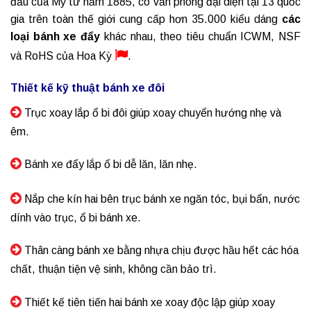
đầu của Mỹ từ năm 1885, có văn phòng đại diện tại 13 quốc
gia trên toàn thế giới cung cấp hơn 35.000 kiểu dáng
các
loại bánh xe đẩy
khác nhau, theo tiêu chuẩn ICWM, NSF
và RoHS của Hoa Kỳ
.
Thiết kế kỹ thuật bánh xe đôi
Trục xoay lắp ổ bi đôi giúp xoay chuyển hướng nhẹ và
êm.
Bánh xe đẩy lắp ổ bi dễ lăn, lăn nhẹ.
Nắp che kín hai bên trục bánh xe ngăn tóc, bụi bẩn, nước
dính vào trục, ổ bi bánh xe.
Thân càng bánh xe bằng nhựa chịu được hầu hết các hóa
chất, thuận tiện vệ sinh, không cần bảo trì.
Thiết kế tiên tiến hai
bánh xe xoay
độc lập giúp xoay