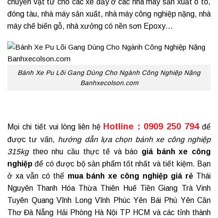
chuyển vật tư cho các xe đẩy ở các nhà máy sản xuất ô tô,
đóng tàu, nhà máy sản xuất, nhà máy công nghiệp nặng, nhà
máy chế biến gỗ, nhà xưởng có nền sơn Epoxy…
Bánh Xe Pu Lõi Gang Dùng Cho Ngành Công Nghiệp Nặng
Banhxecolson.com
Hotline : 0909 250 794
Mọi chi tiết vui lòng liên hệ
để
được tư vấn,
hướng dẫn lựa chọn
bánh xe công nghiệp
315kg
theo nhu cầu thực tế và báo
giá
bánh xe công
nghiệp
để có được bộ sản phẩm tốt nhất và tiết kiệm. Bạn
ở xa vẫn có thể
mua
bánh xe công nghiệp giá rẻ
Thái
Nguyên Thanh Hóa Thừa Thiên Huế Tiền Giang Trà Vinh
Tuyên Quang Vĩnh Long Vĩnh Phúc Yên Bái Phú Yên Cần
Thơ Đà Nẵng Hải Phòng Hà Nội TP HCM và các tỉnh thành