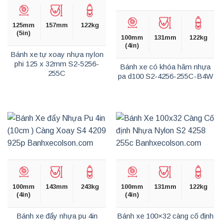
125mm
157mm
122kg
(5in)
100mm
131mm
122kg
(4in)
Bánh xe tự xoay nhựa nylon
phi 125 x 32mm S2-5256-
Bánh xe có khóa hãm nhựa
255C
pa d100 S2-4256-255C-B4W
100mm
143mm
243kg
100mm
131mm
122kg
(4in)
(4in)
Bánh xe đẩy nhựa pu 4in
Bánh xe 100×32 càng cố định