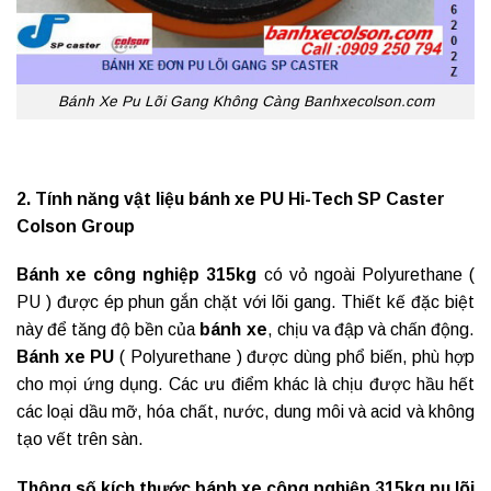
Bánh Xe Pu Lõi Gang Không Càng Banhxecolson.com
2. Tính năng vật liệu bánh xe PU Hi-Tech SP Caster
Colson Group
Bánh xe công nghiệp 315kg
có vỏ ngoài Polyurethane (
PU ) được ép phun gắn chặt với lõi gang. Thiết kế đặc biệt
này để tăng độ bền của
bánh xe
, chịu va đập và chấn động.
Bánh xe PU
( Polyurethane ) được dùng phổ biến, phù hợp
cho mọi ứng dụng. Các ưu điểm khác là chịu được hầu hết
các loại dầu mỡ, hóa chất, nước, dung môi và acid và không
tạo vết trên sàn.
Thông số kích thước bánh xe công nghiệp 315kg pu lõi