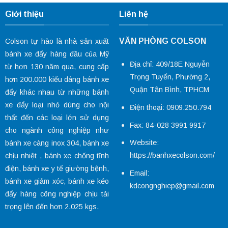
Giới thiệu
Liên hệ
VĂN PHÒNG COLSON
Colson tự hào là nhà sản xuất
bánh xe đẩy hàng đầu của Mỹ
Địa chỉ: 409/18E Nguyễn
từ hơn 130 năm qua, cung cấp
Trọng Tuyển, Phường 2,
hơn 200.000 kiểu dáng
bánh xe
Quận Tân Bình, TPHCM
đẩy
khác nhau từ những bánh
xe đẩy loại nhỏ dùng cho nội
Điện thoại: 0909.250.794
thất đến các loại lớn sử dụng
Fax: 84-028 3991 9917
cho ngành công nghiệp như
Website:
bánh xe càng inox 304
,
bánh xe
https://banhxecolson.com/
chịu nhiệt
,
bánh xe chống tĩnh
điện
,
bánh xe y tế
giường bệnh,
Email:
bánh xe giảm xóc
, bánh xe kéo
kdcongnghiep@gmail.com
đẩy hàng công nghiệp chịu tải
trọng lên đến hơn 2.025 kgs.