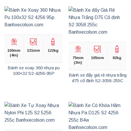
100mm
131mm
122kg
(4in)
75mm
105mm
82kg
(3in)
Bánh xe xoay 360 nhựa pu
100×32 S2-4256-95P
Bánh xe đẩy giá rẻ nhựa trắng
d75 cố định S2-3058-255C