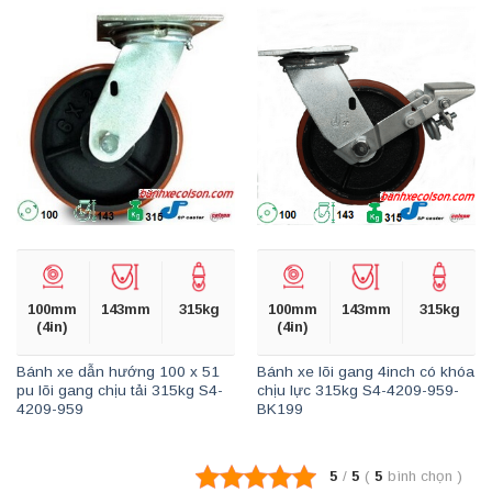
100mm
143mm
315kg
100mm
143mm
315kg
(4in)
(4in)
Bánh xe dẫn hướng 100 x 51
Bánh xe lõi gang 4inch có khóa
pu lõi gang chịu tải 315kg S4-
chịu lực 315kg S4-4209-959-
4209-959
BK199
5
/
5
(
5
bình chọn
)