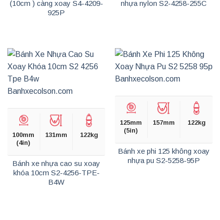
(10cm ) càng xoay S4-4209-
nhựa nylon S2-4258-255C
925P
125mm
157mm
122kg
(5in)
100mm
131mm
122kg
(4in)
Bánh xe phi 125 không xoay
nhựa pu S2-5258-95P
Bánh xe nhựa cao su xoay
khóa 10cm S2-4256-TPE-
B4W