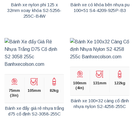
Bánh xe nylon phi 125 x
Bánh xe có khóa bên nhựa pu
32mm xoay khóa S2-5256-
100×51 S4-4209-925P-B3
255C-B4W
100mm
131mm
122kg
(4in)
75mm
105mm
82kg
(3in)
Bánh xe 100×32 càng cố định
nhựa nylon S2-4258-255C
Bánh xe đẩy giá rẻ nhựa trắng
d75 cố định S2-3058-255C