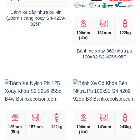
Bánh xe đẩy nhựa pu 4in
(10cm ) càng xoay S4-4209-
925P
100mm
131mm
122kg
(4in)
Bánh xe xoay 360 nhựa pu
100×32 S2-4256-95P
125mm
157mm
122kg
100mm
143mm
243kg
(5in)
(4in)