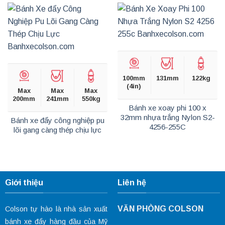
100mm
131mm
122kg
(4in)
Max
Max
Max
200mm
241mm
550kg
Bánh xe xoay phi 100 x
32mm nhựa trắng Nylon S2-
Bánh xe đẩy công nghiệp pu
4256-255C
lõi gang càng thép chịu lực
Giới thiệu
Liên hệ
VĂN PHÒNG COLSON
Colson tự hào là nhà sản xuất
bánh xe đẩy hàng đầu của Mỹ