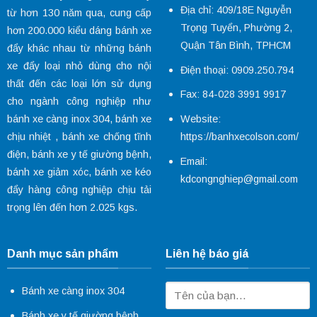
Địa chỉ: 409/18E Nguyễn
từ hơn 130 năm qua, cung cấp
Trọng Tuyển, Phường 2,
hơn 200.000 kiểu dáng
bánh xe
Quận Tân Bình, TPHCM
đẩy
khác nhau từ những bánh
xe đẩy loại nhỏ dùng cho nội
Điện thoại: 0909.250.794
thất đến các loại lớn sử dụng
Fax: 84-028 3991 9917
cho ngành công nghiệp như
Website:
bánh xe càng inox 304
,
bánh xe
https://banhxecolson.com/
chịu nhiệt
,
bánh xe chống tĩnh
điện
,
bánh xe y tế
giường bệnh,
Email:
bánh xe giảm xóc
, bánh xe kéo
kdcongnghiep@gmail.com
đẩy hàng công nghiệp chịu tải
trọng lên đến hơn 2.025 kgs.
Danh mục sản phẩm
Liên hệ báo giá
Bánh xe càng inox 304
Bánh xe y tế giường bệnh