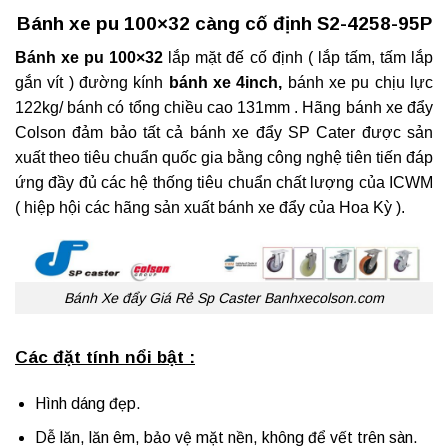
Bánh xe pu 100×32 càng cố định S2-4258-95P
Bánh xe pu 100×32
lắp mặt đế cố định ( lắp tấm, tấm lắp
gắn vít ) đường kính
bánh xe 4inch
,
bánh xe pu chịu lực
122kg/ bánh có tổng chiều cao 131mm . Hãng
bánh xe đẩy
Colson
đảm bảo tất cả
bánh xe đẩy SP Cater
được sản
xuất theo tiêu chuẩn quốc gia bằng công nghệ tiên tiến đáp
ứng đầy đủ các hệ thống tiêu chuẩn chất lượng của
ICWM
( hiệp hội các hãng sản xuất
bánh xe đẩy
của Hoa Kỳ ).
Bánh Xe đẩy Giá Rẻ Sp Caster Banhxecolson.com
Các đặt tính nổi bật :
Hình dáng đẹp.
Dễ lăn, lăn êm, bảo vệ mặt nền, không để vết trên sàn.