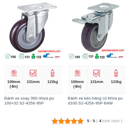
100mm
131mm
122kg
100mm
131mm
122kg
(4in)
(4in)
Bánh xe xoay 360 nhựa pu
Bánh xe kéo hàng có khóa pu
100×32 S2-4256-95P
d100 S2-4256-95P-B4W
5
/
5
(
4
bình chọn
)