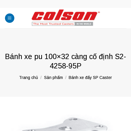
Skip
to
content
Bánh xe pu 100×32 càng cố định S2-
4258-95P
Trang chủ
/
Sản phẩm
/
Bánh xe đẩy SP Caster