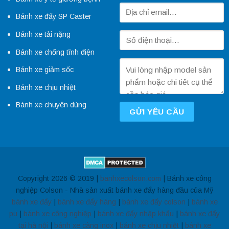
Bánh xe đẩy SP Caster
Bánh xe tải nặng
Bánh xe chống tĩnh điện
Bánh xe giảm sốc
Bánh xe chịu nhiệt
Bánh xe chuyên dùng
Copyright 2026 © 2019 |
banhxecolson.com
| Bánh xe công
nghiệp Colson - Nhà sản xuất bánh xe đẩy hàng đầu của Mỹ
bánh xe đẩy
|
bánh xe đẩy hàng
|
bánh xe đẩy colson
|
bánh xe
pu
|
bánh xe công nghiệp
|
bánh xe đẩy nhập khẩu
|
bánh xe đẩy
tại hà nội
|
bánh xe càng inox
|
bánh xe chịu nhiệt
|
bánh xe